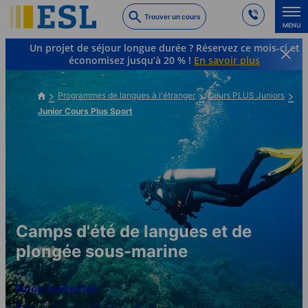
Skip
Trouver un cours
to
MENU
main
Un projet de séjour longue durée ? Réservez ce mois-ci et
content
économisez jusqu’à 20 % !
En savoir plus
Programmes de langues à l'étranger
Cours PLUS Juniors
Junior Cours Plus Sport
Camps d'été de langues et de
plongée sous-marine
Nous contacter