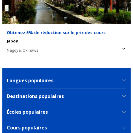
Obtenez 5% de réduction sur le prix des cours
Japon
Nagoya,
Okinawa
Langues populaires
Destinations populaires
Écoles populaires
Cours populaires