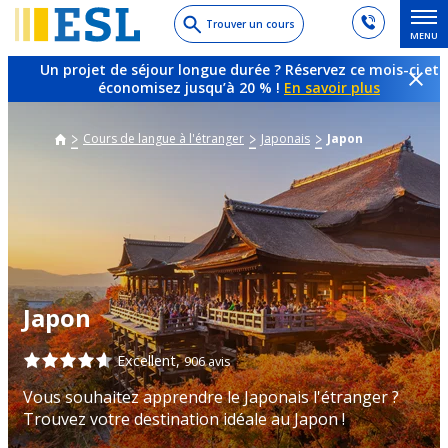
Skip
Trouver un cours
MENU
to
main
Un projet de séjour longue durée ? Réservez ce mois-ci et
content
économisez jusqu’à 20 % !
En savoir plus
Cours de langue à l'étranger
Japonais
Japon
Japon
Excellent,
906 avis
Vous souhaitez apprendre le Japonais l'étranger ?
Trouvez votre destination idéale au Japon !