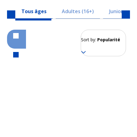
Tous âges
Adultes (16+)
Juniors (8-1
Sort by:
Popularité
Kōbe
À partir de 197 EUR par semaine