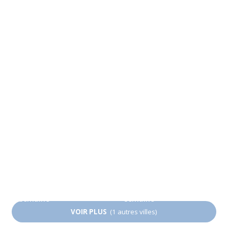
Tokyo
Fukuoka
À partir de 105 EUR par
À partir de 233 EUR par
semaine
semaine
Kyōto
Chez le professeur
À partir de 233 EUR par
À partir de 1 749 EUR
semaine
par semaine
Nagoya
Osaka
À partir de 233 EUR par
À partir de 256 EUR par
semaine
semaine
VOIR PLUS
(1 autres villes)