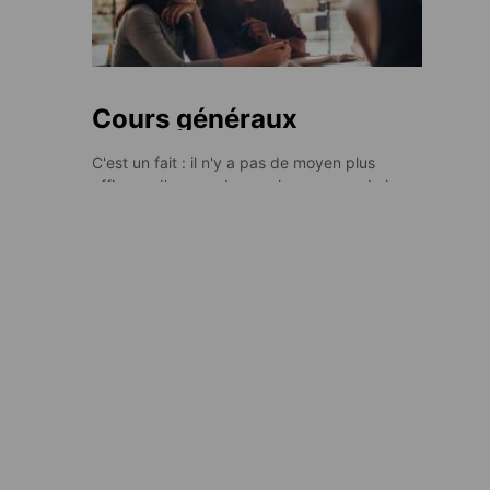
Cours généraux
C'est un fait : il n'y a pas de moyen plus
efficace d'apprendre une langue que de la
pratiquer et d'y être confronté dans des
contextes différents, au quotidien et sur une
longue période. C'est précisément ce que nos
cours généraux vous offrent - la possibilité de
suivre des leçons de langue exceptionnelles
ainsi que d'innombrables occasions de mettre
en pratique vos nouvelles compétences. Et
c'est ainsi que vous acquérez le savoir !