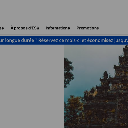
es
À propos d'ESL
Informations
Promotions
ur longue durée ? Réservez ce mois-ci et économisez jusqu’