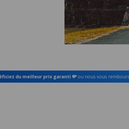
ficiez du meilleur prix garanti 💸
ou nous vous rembourso