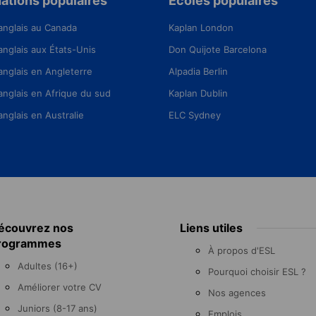
ations populaires
Écoles populaires
anglais au Canada
Kaplan London
anglais aux États-Unis
Don Quijote Barcelona
anglais en Angleterre
Alpadia Berlin
anglais en Afrique du sud
Kaplan Dublin
anglais en Australie
ELC Sydney
écouvrez nos
Liens utiles
rogrammes
À propos d'ESL
Adultes (16+)
Pourquoi choisir ESL ?
Améliorer votre CV
Nos agences
Juniors (8-17 ans)
Emplois