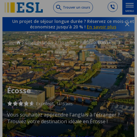
Skip
Trouver un cours
MENU
to
main
Un projet de séjour longue durée ? Réservez ce mois-ci et
content
économisez jusqu’à 20 % !
En savoir plus
Cours de langue à l'étranger
Anglais
Écosse
Écosse
Excellent,
1415 avis
Vous souhaitez apprendre l'anglais à l'étranger ?
Trouvez votre destination idéale en Écosse !