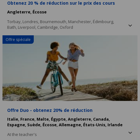
Obtenez 20 % de réduction sur le prix des cours
Angleterre,
Écosse
Torbay,
Londres,
Bournemouth,
Manchester,
Édimbourg,
Bath,
Liverpool,
Cambridge,
Oxford
Offre spéciale
Offre Duo - obtenez 20% de réduction
Italie,
France,
Malte,
Égypte,
Angleterre,
Canada,
Espagne,
Suède,
Écosse,
Allemagne,
États-Unis,
Irlande
At the teacher's