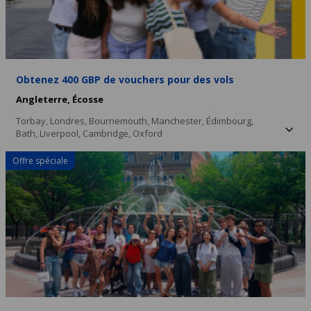
Obtenez 400 GBP de vouchers pour des vols
Angleterre,
Écosse
Torbay,
Londres,
Bournemouth,
Manchester,
Édimbourg,
Bath,
Liverpool,
Cambridge,
Oxford
Offre spéciale