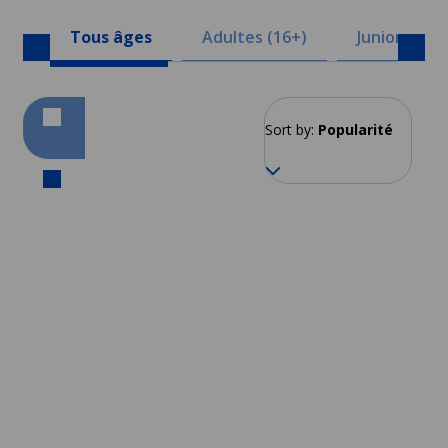
Tous âges
Adultes (16+)
Juniors (8-1
Sort by:
Popularité
Édimbourg
À partir de 294 EUR par semaine