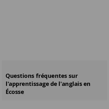
Glasgow
Chez le professeur
À partir de 215 EUR par
À partir de 1 398 EUR
semaine
par semaine
Questions fréquentes sur
l'apprentissage de l'anglais en
Écosse