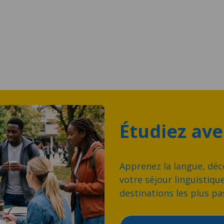
elone
Valence
tir de 1 400 EUR par
À partir de 1 230 EUR par
ine
semaine
Étudiez av
Apprenez la langue, déco
votre séjour linguistiqu
destinations les plus p