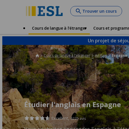
Skip
Trouver un cours
to
main
content
Main
Cours de langue à l'étranger
Cours et progra
navigation
Un projet de séjou
Cours de langue à l'étranger
Anglais
Espagne
Étudier l'anglais en Espagne
Excellent,
6225 avis