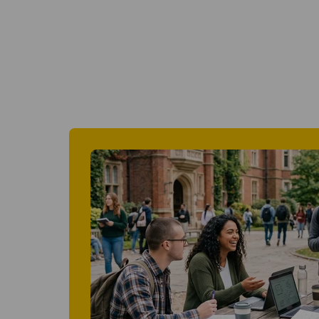
Barc
Séville
À par
À partir de 590 EUR par semaine
sema