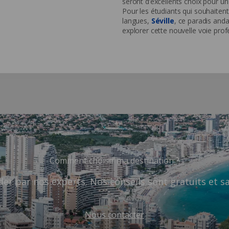
seront d’excellents choix pour un 
Pour les étudiants qui souhaite
langues,
Séville
, ce paradis anda
explorer cette nouvelle voie prof
Comment choisir ma destination ?
der par nos experts. Nos conseils sont gratuits et 
Nous contacter