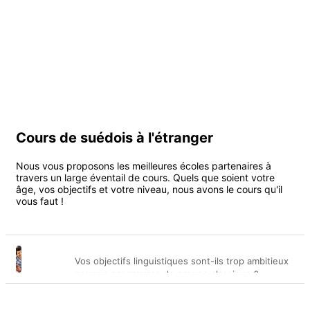
Suède
1 destination
À partir de
1 550 EUR
par
semaine
Cours de suédois à l'étranger
Nous vous proposons les meilleures écoles partenaires à
travers un large éventail de cours. Quels que soient votre
âge, vos objectifs et votre niveau, nous avons le cours qu'il
vous faut !
Vos objectifs linguistiques sont-ils trop ambitieux
Cours
pour un programme de groupe classique ?
Cherchez-vous une alternative à un cours de
particuliers
langue traditionnel ? Vous avez un objectif précis
Ces programmes linguistiques immersifs à