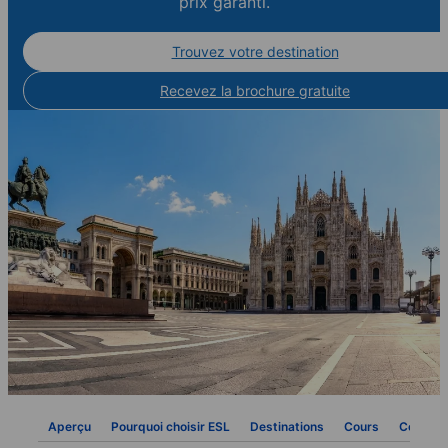
prix garanti.
Trouvez votre destination
Recevez la brochure gratuite
Aperçu
Pourquoi choisir ESL
Destinations
Cours
Contact