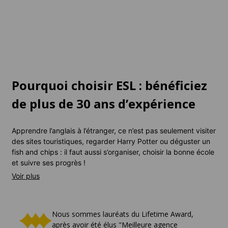
À partir de
120 EUR
par
À partir de
65 EUR
par
semaine
semaine
Pourquoi choisir ESL : bénéficiez
de plus de 30 ans d’expérience
Apprendre l’anglais à l’étranger, ce n’est pas seulement visiter
des sites touristiques, regarder Harry Potter ou déguster un
fish and chips : il faut aussi s’organiser, choisir la bonne école
et suivre ses progrès !
Heureusement, avec ESL, vous êtes accompagné par une
équipe forte de plus de 30 ans d’expérience, pour vous
garantir un séjour réussi et sans stress.
Nous sommes lauréats du Lifetime Award,
après avoir été élus "Meilleure agence