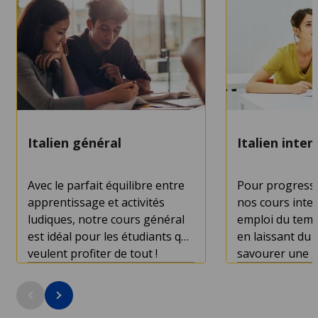
Italien général
Italien inten
Avec le parfait équilibre entre
Pour progress
apprentissage et activités
nos cours inten
ludiques, notre cours général
emploi du temp
est idéal pour les étudiants qui
en laissant du 
veulent profiter de tout !
savourer une g
découvrir la vil
Durée du cours : dès 1 semaine
Durée du cours
Âge minimum : 16
Âge minimum :