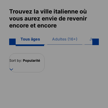
Trouvez la ville italienne où
vous aurez envie de revenir
encore et encore
Tous âges
Adultes (16+)
Juniors (
Sort by:
Popularité
Italie
Online
18 destinations
1 destination