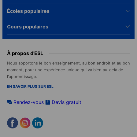
jusqu’à votre retour, en personne dans l’un de
placement est corrigée par l’école sous 24
nos 40 bureaux ou par téléphone, email et
Écoles populaires
heures. Dès le niveau B1, les certifications
vidéo.
CILS, CELI et PLIDA sont accessibles, toutes
reconnues par chaque université italienne et la
Cours populaires
majorité des employeurs en Italie.
À propos d'ESL
Nous apportons le bon enseignement, au bon endroit et au bon
moment, pour une expérience unique qui va bien au-delà de
l'apprentissage.
EN SAVOIR PLUS SUR ESL
Rendez-vous
Devis gratuit