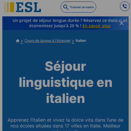
Skip
Trouver un cours
to
main
Un projet de séjour longue durée ? Réservez ce mois-ci et
content
économisez jusqu’à 20 % !
En savoir plus
Cours de langue à l'étranger
Italien
Séjour
linguistique en
italien
Apprenez l’italien et vivez la dolce vita dans l’une de
nos écoles situées dans 17 villes en Italie. Meilleur