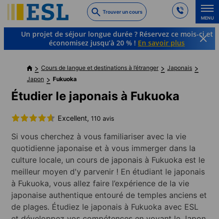
Skip
Trouver un cours
to
MENU
main
Un projet de séjour longue durée ? Réservez ce mois-ci et
content
économisez jusqu’à 20 % !
En savoir plus
Cours de langue et destinations à l’étranger
Japonais
Japon
Fukuoka
Étudier le japonais à Fukuoka
Excellent,
110 avis
Si vous cherchez à vous familiariser avec la vie
quotidienne japonaise et à vous immerger dans la
culture locale, un cours de japonais à Fukuoka est le
meilleur moyen d'y parvenir ! En étudiant le japonais
à Fukuoka, vous allez faire l’expérience de la vie
japonaise authentique entouré de temples anciens et
de plages. Étudiez le japonais à Fukuoka avec ESL
et développez vos compétences en voyant le Japon