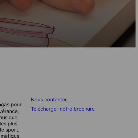
Nous contacter
ngas pour
Télécharger notre brochure
évérance,
 musique,
les plus
le sport,
ramatique