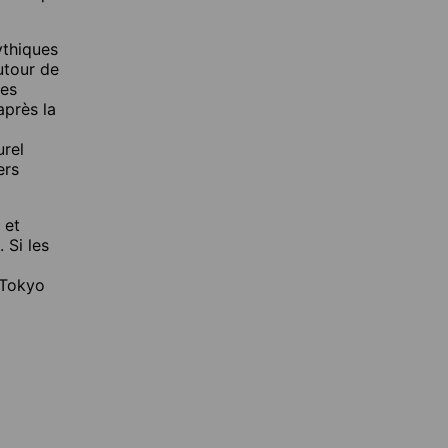
ythiques
utour de
nes
après la
urel
ers
 et
 Si les
à Tokyo