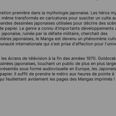
ration première dans la mythologie japonaise. Les héros m
s même transformés en caricatures pour susciter un culte a
andes dessinées japonaises utilisées pour décrire des scè
x de papier. Le genre a connu d'importants développements 
aponaise, ruinée par la défaite militaire, cherchait des
tières japonaises, le Manga est devenu un phénomène cult
nauté internationale qui s'est prise d'affection pour l'univ
es écrans de télévision à la fin des années 1970. Goldorak
sinées japonaises, touchant un public de plus en plus large.
résentés sous forme audiovisuelle en Europe, les Japonais
 papier. Il suffit de prendre le métro aux heures de pointe 
qui feuillettent avidement les pages des Mangas imprimés !