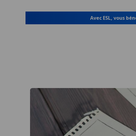
Avec ESL, vous béné