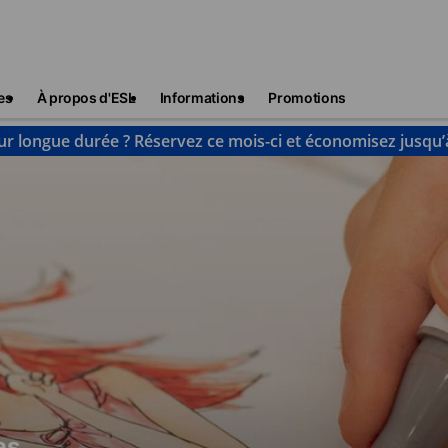
es
À propos d'ESL
Informations
Promotions
ur longue durée ? Réservez ce mois-ci et économisez jusqu’
as