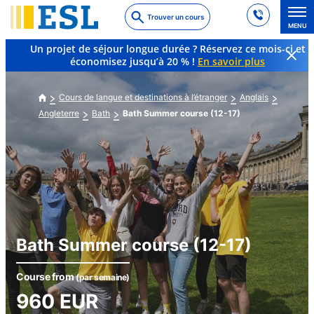
Skip
Trouver un cours
to
MENU
main
Un projet de séjour longue durée ? Réservez ce mois-ci et
content
économisez jusqu’à 20 % !
En savoir plus
Cours de langue et destinations à l’étranger
Anglais
Angleterre
Bath
Bath Summer course (12-17)
Bath Summer course (12-17)
Course from
(par semaine)
960
EUR