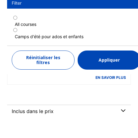
Filter
All courses
Programme standard en anglais (famille
d'accueil) (12-17 ans)
Camps d'été pour ados et enfants
Durée : 1 - 4 semaines
Niveau : Débutant à Avancé (C1)
Réinitialiser les
Appliquer
1 semaine
à partir de
filtres
960 EUR
EN SAVOIR PLUS
Inclus dans le prix