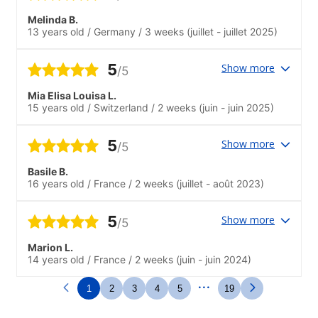
Melinda B.
13 years old
/
Germany
/
3 weeks
(juillet - juillet 2025)
5
Show more
/5
Mia Elisa Louisa L.
15 years old
/
Switzerland
/
2 weeks
(juin - juin 2025)
5
Show more
/5
Basile B.
16 years old
/
France
/
2 weeks
(juillet - août 2023)
5
Show more
/5
Marion L.
14 years old
/
France
/
2 weeks
(juin - juin 2024)
...
1
2
3
4
5
19