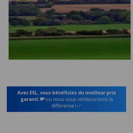
Avec ESL, vous bénéficiez du meilleur prix
garanti 💸
ou nous vous remboursons la
différence ! ✅