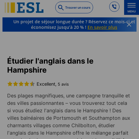
Skip
Trouver un cours
to
MENU
main
Un projet de séjour longue durée ? Réservez ce mois-ci et
content
économisez jusqu’à 20 % !
En savoir plus
Cours de langue et destinations à l’étranger
Anglais
Angleterre
Hampshire
Étudier l'anglais dans le
Hampshire
Excellent,
5 avis
Des plages magnifiques, une campagne tranquille et
des villes passionnantes – vous trouverez tout cela
si vous étudiez l'anglais dans le Hampshire ! Des
villes balnéaires de Portsmouth et Southampton aux
charmants villages comme Chilbolton, étudier
l'anglais dans le Hampshire offre le mélange parfait