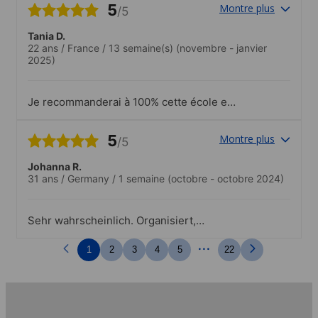
5
Montre plus
/5
Tania D.
22 ans
/
France
/
13 semaine(s)
(novembre - janvier
2025)
Je recommanderai à 100% cette école et
de pouvoir faire cette expérience
5
Montre plus
/5
Johanna R.
31 ans
/
Germany
/
1 semaine
(octobre - octobre 2024)
Sehr wahrscheinlich. Organisiert,
hilfsbereit, schnelle Aufklärung über
...
weiteres Angebot und Möglichkeiten,
1
2
3
4
5
22
Unterrichtsoptionen dazu zu buchen.