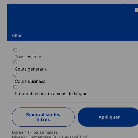
Filter
Tous les cours
Cours standard
Cours généraux
Durée : 1 - 52 semaines
Niveau : Élémentaire (A1) à Avancé (C1)
Cours Business
1 semaine
à partir de
490 EUR
Préparation aux examens de langue
EN SAVOIR PLUS
Réinitialiser les
Appliquer
filtres
Cours standard (Cours le matin garantis)
Durée : 1 - 52 semaines
Niveau : Élémentaire (A1) à Avancé (C1)