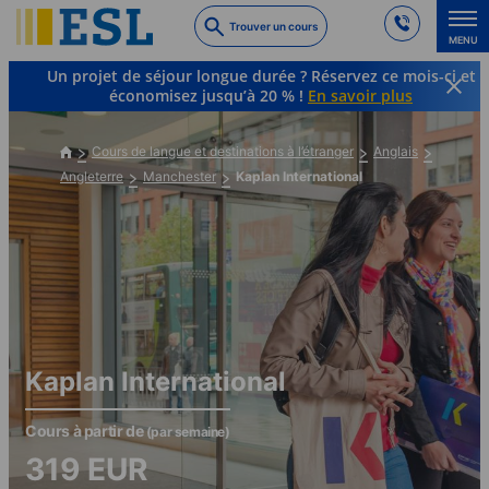
Skip
Trouver un cours
to
MENU
main
Un projet de séjour longue durée ? Réservez ce mois-ci et
content
économisez jusqu’à 20 % !
En savoir plus
Cours de langue et destinations à l’étranger
Anglais
Angleterre
Manchester
Kaplan International
Kaplan International
Cours à partir de
(par semaine)
319
EUR