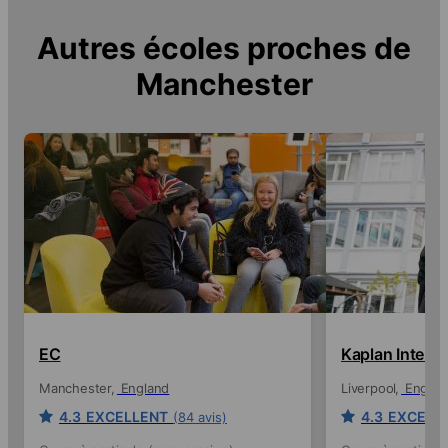
Autres écoles proches de
Manchester
EC
Kaplan Interna
Manchester
England
Liverpool
Englan
4.3
EXCELLENT
4.3
EXCELL
(84 avis)