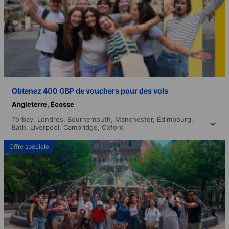
Obtenez 400 GBP de vouchers pour des vols
Angleterre,
Écosse
Torbay,
Londres,
Bournemouth,
Manchester,
Édimbourg,
Bath,
Liverpool,
Cambridge,
Oxford
Offre spéciale