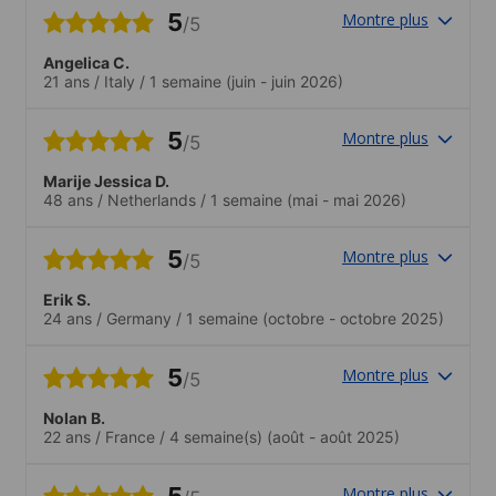
5
Montre plus
/5
Angelica C.
21 ans
/
Italy
/
1 semaine
(juin - juin 2026)
5
Montre plus
/5
Marije Jessica D.
48 ans
/
Netherlands
/
1 semaine
(mai - mai 2026)
5
Montre plus
/5
Erik S.
24 ans
/
Germany
/
1 semaine
(octobre - octobre 2025)
5
Montre plus
/5
Nolan B.
22 ans
/
France
/
4 semaine(s)
(août - août 2025)
5
Montre plus