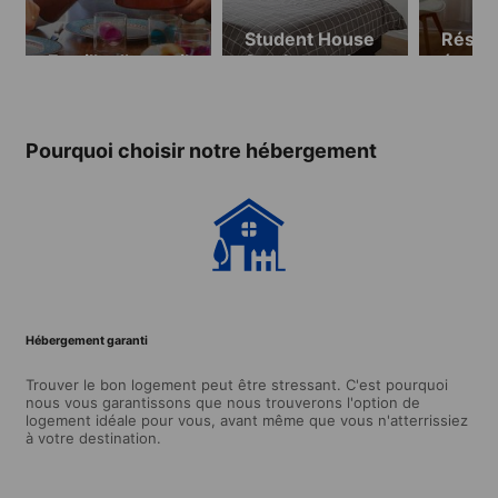
Student House
Résid
Famille d’accueil
Scarborough
étudia
(dès 18 ans)
Lenne
18 ans
Pourquoi choisir notre hébergement
Hébergement garanti
Trouver le bon logement peut être stressant. C'est pourquoi
nous vous garantissons que nous trouverons l'option de
logement idéale pour vous, avant même que vous n'atterrissiez
à votre destination.