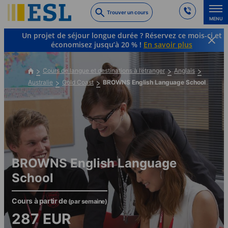
Skip
Trouver un cours
to
MENU
main
Un projet de séjour longue durée ? Réservez ce mois-ci et
content
économisez jusqu’à 20 % !
En savoir plus
Cours de langue et destinations à l’étranger
Anglais
Australie
Gold Coast
BROWNS English Language School
BROWNS English Language
School
Cours à partir de
(par semaine)
287
EUR