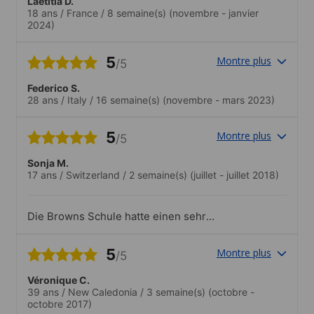
Laetitia D.
motivés et à l’écoute de nouvelle
18 ans
/
France
/
8 semaine(s)
(novembre - janvier
proposition. Malgré la chaleur à certaines
2024)
moments ils savent faire preuve
d’adaptation.
5
Montre plus
/5
Federico S.
28 ans
/
Italy
/
16 semaine(s)
(novembre - mars 2023)
5
Montre plus
/5
Sonja M.
17 ans
/
Switzerland
/
2 semaine(s)
(juillet - juillet 2018)
Die Browns Schule hatte einen sehr
guten Nationalitäten-Mix für mich als
Europäerin. Die Lehrer waren immer
5
Montre plus
/5
freundlich und professionell. Die Schule
hat viele Aktivitäten angeboten und man
Véronique C.
konnte direkt in der Schule seine Reise
39 ans
/
New Caledonia
/
3 semaine(s)
(octobre -
günstiger planen, als in Reisebüros. Die
octobre 2017)
Schule ist sehr gut gelegen, man erreicht