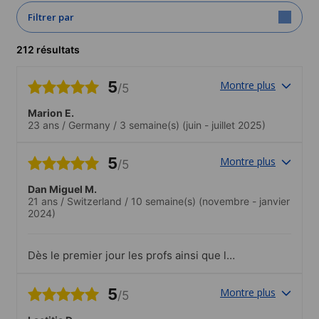
Filtrer par
212 résultats
5
Montre plus
/5
Marion E.
23 ans
/
Germany
/
3 semaine(s)
(juin - juillet 2025)
5
Montre plus
/5
Dan Miguel M.
21 ans
/
Switzerland
/
10 semaine(s)
(novembre - janvier
2024)
Dès le premier jour les profs ainsi que les
étudiant t’accueillent. Ne nombreuses
activités sont organisées, il est donc
5
Montre plus
/5
facile de faire pleins de nouvelles
rencontres..Le personnel est toujours