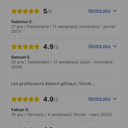
sie in wenigen Gehminuten von der
Tramstation. Die Schule liegt in der Nähe
5
Montre plus
/5
von Australia Fair, ein riesen Shopping
Center, das viele Möglichkeiten bietet,
Federico C.
sich zu unterhalten oder einkaufen zu
21 ans
/
Switzerland
/
11 semaine(s)
(novembre - janvier
gehen. Man kann auch mit dem Auto
2017)
direkt neben der Schule parken.
4.9
Montre plus
/5
Samuel G.
20 ans
/
Switzerland
/
12 semaine(s)
(août - novembre
2024)
Les professeurs étaient géniaux, l’école
avait une très bonne ambiance en
générale !Les cours étaient tous aussi
4.9
Montre plus
/5
bien, je dirais que pour augmenter
rapidement son anglais, les cours de
Fabian G.
préparation à l’IELTS sont les
19 ans
/
Germany
/
4 semaine(s)
(février - mars 2023)
meilleures..Le personnel était toujours
disponible et accueillant.