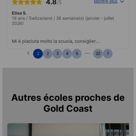
4.8
Montre plus
/5
Elisa S.
19 ans
/
Switzerland
/
26 semaine(s)
(janvier - juillet
2026)
Mi è piaciuta molto la scuola, consiglierei
a chi vuole imparare l’inglese o fare
...
un’esperienza formativa..Belle le attività,
1
2
3
4
5
22
coinvolgenti e di tutti i tipi per
accontentare tutti.
Autres écoles proches de
Gold Coast