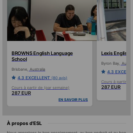
BROWNS English Language
Lexis English
School
Byron Bay
Austra
Brisbane
Australia
4.3
EXCELL
4.3
EXCELLENT
(80 avis)
Cours à partir de
287 EUR
Cours à partir de (par semaine)
287 EUR
EN SAVOIR PLUS
À propos d'ESL
Nous apportons le bon enseignement, au bon endroit et au bon