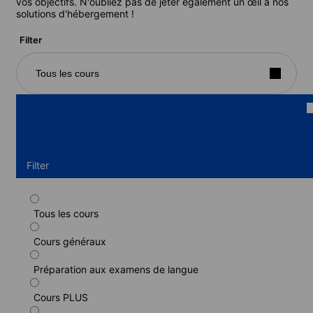
vos objectifs. N'oubliez pas de jeter également un œil à nos
solutions d'hébergement !
Filter
Tous les cours
Filter
Tous les cours
Cours standard
Cours généraux
Durée : 1 - 17 semaines
Niveau : Débutant à Avancé (C1)
Préparation aux examens de langue
1 semaine
à partir de
599 EUR
Cours PLUS