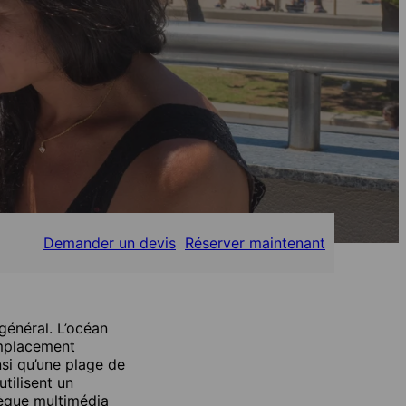
Demander un devis
Réserver maintenant
général. L’océan
emplacement
nsi qu’une plage de
tilisent un
hèque multimédia