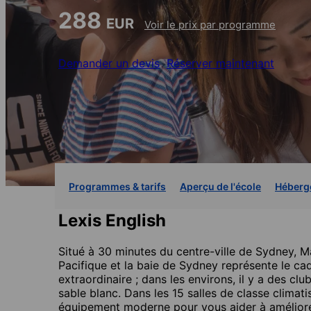
288
EUR
Voir le prix par programme
Demander un devis
Réserver maintenant
Programmes & tarifs
Aperçu de l'école
Héberg
Lexis English
Situé à 30 minutes du centre-ville de Sydney, Ma
Pacifique et la baie de Sydney représente le ca
extraordinaire ; dans les environs, il y a des cl
sable blanc. Dans les 15 salles de classe climat
équipement moderne pour vous aider à améliore