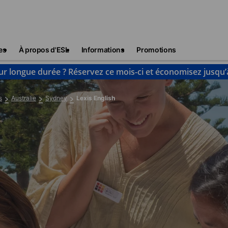
es
À propos d'ESL
Informations
Promotions
ur longue durée ? Réservez ce mois-ci et économisez jusqu’
s
Australie
Sydney
Lexis English