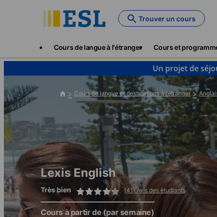
Skip
to
Trouver un cours
main
content
Main
Cours de langue à l'étranger
Cours et programm
navigation
Un projet de séjo
Cours de langue et destinations à l’étranger
Anglai
Lexis English
Très bien
(41) Avis des étudiants
Cours à partir de
(par semaine)