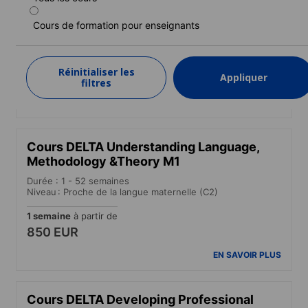
Cours préparation d'examen CELTA
Cours de formation pour enseignants
Durée : 4 semaine(s)
Niveau : Avancé (C1) à Proche de la langue maternelle (C2)
4 semaine(s)
à partir de
Réinitialiser les
Appliquer
1 650 EUR
filtres
EN SAVOIR PLUS
Cours DELTA Understanding Language,
Methodology &Theory M1
Durée : 1 - 52 semaines
Niveau : Proche de la langue maternelle (C2)
1 semaine
à partir de
850 EUR
EN SAVOIR PLUS
Cours DELTA Developing Professional