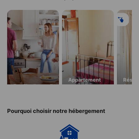
Appartement
Résid
Famille d’accueil
partagé
étudia
studio
Pourquoi choisir notre hébergement