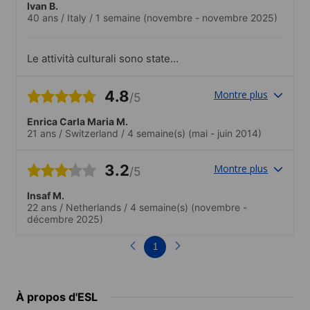
Ivan B.
40 ans
/
Italy
/
1 semaine
(novembre - novembre 2025)
Le attività culturali sono state
coinvolgenti e mi hanno permesso di
apprendere la lingua al di là del corso.
4.8
Montre plus
/5
Enrica Carla Maria M.
21 ans
/
Switzerland
/
4 semaine(s)
(mai - juin 2014)
3.2
Montre plus
/5
Insaf M.
22 ans
/
Netherlands
/
4 semaine(s)
(novembre -
décembre 2025)
1
À propos d'ESL