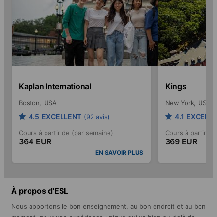
Kaplan International
Kings
Boston
USA
New York
USA
4.5
EXCELLENT
4.1
EXCELL
(92 avis)
Cours à partir de (par semaine)
Cours à partir de
364 EUR
369 EUR
EN SAVOIR PLUS
À propos d'ESL
Nous apportons le bon enseignement, au bon endroit et au bon
moment, pour une expérience unique qui va bien au-delà de