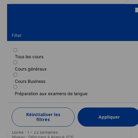
Filter
Tous les cours
Cours standard
Cours généraux
Durée : 1 - 12 semaines
Niveau : Débutant à Avancé (C1)
Cours Business
1 semaine
à partir de
578 EUR
Préparation aux examens de langue
EN SAVOIR PLUS
Réinitialiser les
Appliquer
filtres
Cours semi-intensif
Durée : 1 - 23 semaines
Niveau : Débutant à Avancé (C1)