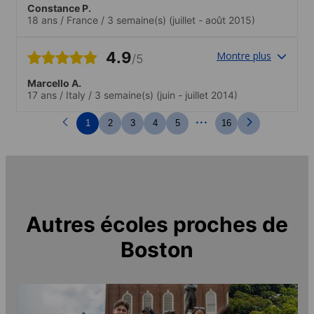
Constance P.
18 ans
/
France
/
3 semaine(s)
(juillet - août 2015)
4.9
Montre plus
/5
Marcello A.
17 ans
/
Italy
/
3 semaine(s)
(juin - juillet 2014)
...
1
2
3
4
5
16
Autres écoles proches de
Boston