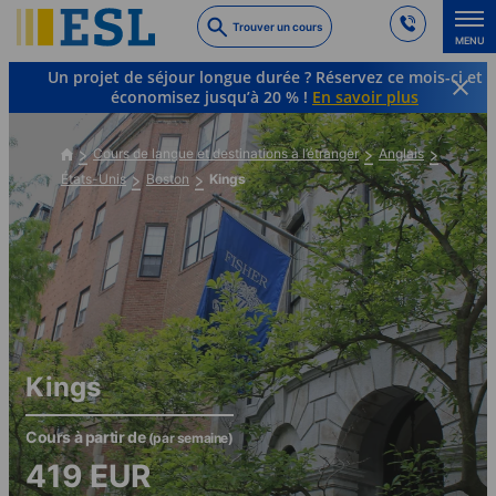
Skip
Trouver un cours
to
MENU
main
Un projet de séjour longue durée ? Réservez ce mois-ci et
content
économisez jusqu’à 20 % !
En savoir plus
Cours de langue et destinations à l’étranger
Anglais
États-Unis
Boston
Kings
Kings
Cours à partir de
(par semaine)
419
EUR