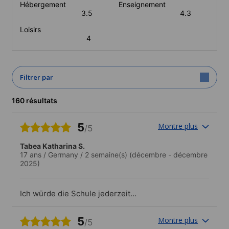
Hébergement
Enseignement
3.5
4.3
Loisirs
4
Filtrer par
160 résultats
5
Montre plus
/5
Tabea Katharina S.
17 ans
/
Germany
/
2 semaine(s)
(décembre - décembre
2025)
Ich würde die Schule jederzeit
weiterempfehlen 10*.Das Team hatte
immer ein offenes Ohr
5
Montre plus
/5