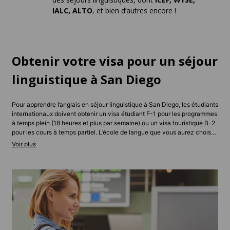
IALC, ALTO
, et bien d’autres encore !
Obtenir votre visa pour un séjour
linguistique à San Diego
Pour apprendre l’anglais en séjour linguistique à San Diego, les étudiants
internationaux doivent obtenir un visa étudiant F-1 pour les programmes
à temps plein (18 heures et plus par semaine) ou un visa touristique B-2
pour les cours à temps partiel. L’école de langue que vous aurez choisie
vous fournira un formulaire I-20, indispensable pour votre entretien à
l’ambassade des États-Unis. Vous devrez également présenter des
justificatifs financiers prouvant que vous pouvez couvrir vos frais de
séjour. En général, les candidats européens reçoivent une réponse sous
2 à 6 semaines, même si les délais varient selon la nationalité. Vous
hésitez sur le type de visa adapté ? Notre équipe vous guide avec des
conseils personnalisés.