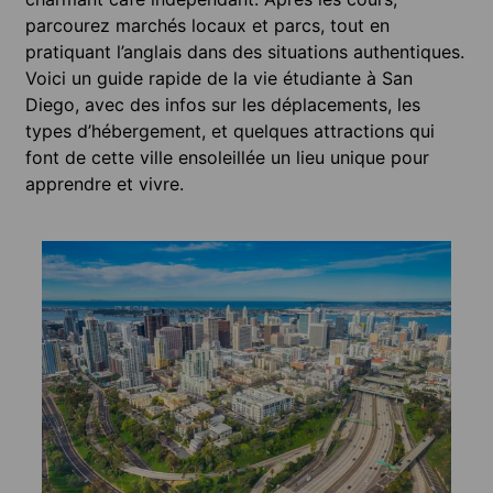
parcourez marchés locaux et parcs, tout en
pratiquant l’anglais dans des situations authentiques.
Voici un guide rapide de la vie étudiante à San
Diego, avec des infos sur les déplacements, les
types d’hébergement, et quelques attractions qui
font de cette ville ensoleillée un lieu unique pour
apprendre et vivre.
Hébe
ling
San Di
chambr
haut d
pour de
profil
logeme