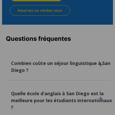
Réservez un rendez-vous
Questions fréquentes
Combien coûte un séjour linguistique à San
Diego ?
Étudier l’anglais dans l’une de nos écoles
partenaires à San Diego coûte environ 255
Quelle école d’anglais à San Diego est la
EUR par semaine. L’emplacement, les
meilleure pour les étudiants internationaux
installations, la durée du cours et les services
?
supplémentaires peuvent tous influencer le
prix.