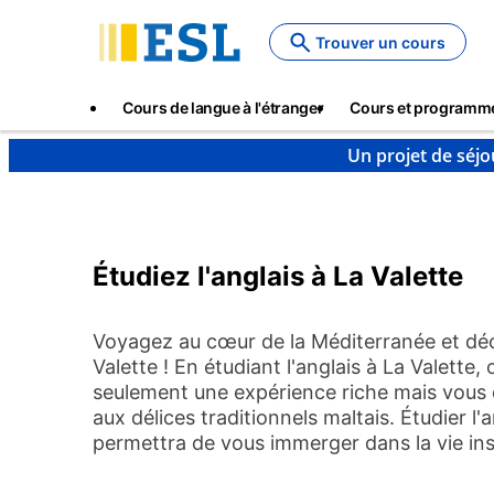
Skip
to
Trouver un cours
main
content
Main
Cours de langue à l'étranger
Cours et programm
navigation
Un projet de séjo
Cours de langue et destinations à l’étranger
Anglai
Étudiez l'anglais à La Valette
Voyagez au cœur de la Méditerranée et déco
Valette ! En étudiant l'anglais à La Valette,
seulement une expérience riche mais vous d
aux délices traditionnels maltais. Étudier l
permettra de vous immerger dans la vie insul