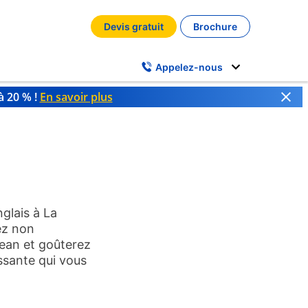
Devis gratuit
Brochure
Appelez-nous
à 20 % !
En savoir plus
glais à La
rez non
Jean et goûterez
issante qui vous