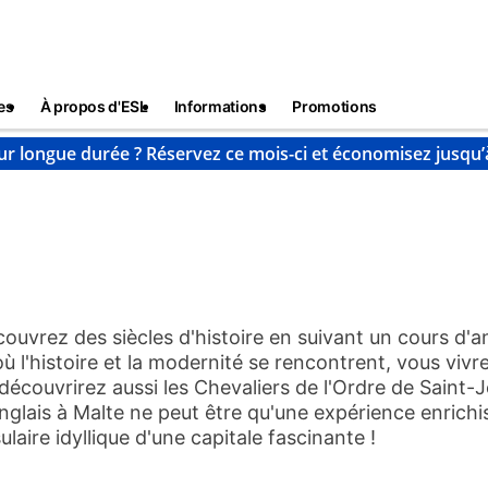
es
À propos d'ESL
Informations
Promotions
ur longue durée ? Réservez ce mois-ci et économisez jusqu’
s
Malte
La Valette
uvrez des siècles d'histoire en suivant un cours d'an
 où l'histoire et la modernité se rencontrent, vous viv
écouvrirez aussi les Chevaliers de l'Ordre de Saint-
'anglais à Malte ne peut être qu'une expérience enrich
aire idyllique d'une capitale fascinante !