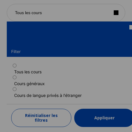
Tous les cours
Filter
Tous les cours
Cours standard
Cours généraux
Durée : 1 - 52 semaines
Niveau : Débutant à Avancé (C1)
Cours de langue privés à l'étranger
1 semaine
à partir de
319 EUR
Réinitialiser les
EN SAVOIR PLUS
Appliquer
filtres