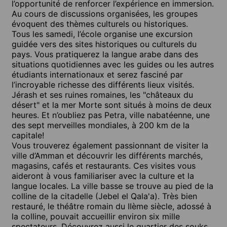
l’opportunité de renforcer l’expérience en immersion.
Au cours de discussions organisées, les groupes
évoquent des thèmes culturels ou historiques.
Tous les samedi, l’école organise une excursion
guidée vers des sites historiques ou culturels du
pays. Vous pratiquerez la langue arabe dans des
situations quotidiennes avec les guides ou les autres
étudiants internationaux et serez fasciné par
l’incroyable richesse des différents lieux visités.
Jérash et ses ruines romaines, les "châteaux du
désert" et la mer Morte sont situés à moins de deux
heures. Et n’oubliez pas Petra, ville nabatéenne, une
des sept merveilles mondiales, à 200 km de la
capitale!
Vous trouverez également passionnant de visiter la
ville d’Amman et découvrir les différents marchés,
magasins, cafés et restaurants. Ces visites vous
aideront à vous familiariser avec la culture et la
langue locales. La ville basse se trouve au pied de la
colline de la citadelle (Jebel el Qala'a). Très bien
restauré, le théâtre romain du IIème siècle, adossé à
la colline, pouvait accueillir environ six mille
spectateurs. Découvrez aussi le quartier des souks,