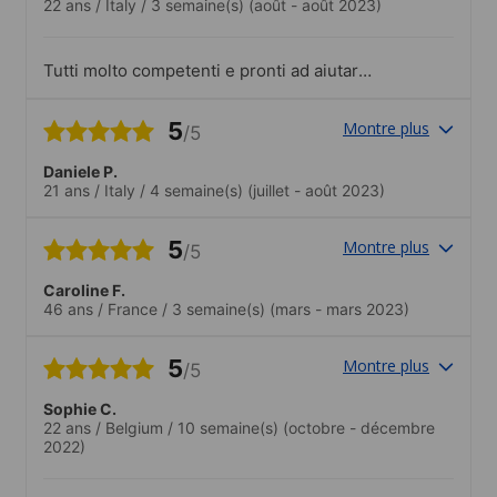
22 ans
/
Italy
/
3 semaine(s)
(août - août 2023)
confini con paesi in guerra.Attività
organizzate egregiamente e cercano di
accontentare i desideri di tutti gli studenti
Tutti molto competenti e pronti ad aiutare
con qualsiasi problema, professori molto
competenti e metodi di insegnamento
5
Montre plus
/5
efficaci
Daniele P.
21 ans
/
Italy
/
4 semaine(s)
(juillet - août 2023)
5
Montre plus
/5
Caroline F.
46 ans
/
France
/
3 semaine(s)
(mars - mars 2023)
5
Montre plus
/5
Sophie C.
22 ans
/
Belgium
/
10 semaine(s)
(octobre - décembre
2022)