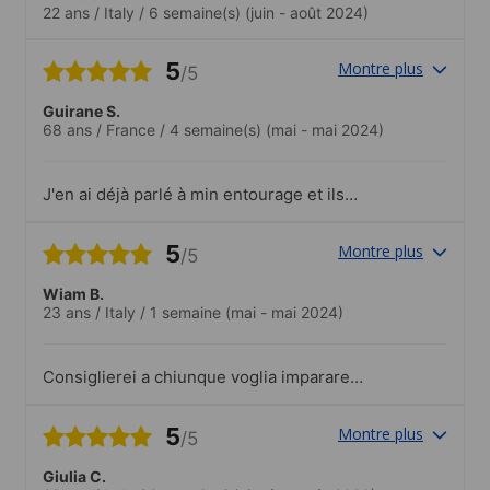
22 ans
/
Italy
/
6 semaine(s)
(juin - août 2024)
5
Montre plus
/5
Guirane S.
68 ans
/
France
/
4 semaine(s)
(mai - mai 2024)
J'en ai déjà parlé à min entourage et ils
sont très intéressés.Le personnel très
sympathique et très serviable et toujours
5
Montre plus
/5
disponible
Wiam B.
23 ans
/
Italy
/
1 semaine
(mai - mai 2024)
Consiglierei a chiunque voglia imparare
l’arabo la scuola di Ali baba per l’ottima
esperienza vissuta! La città di Amman è
5
Montre plus
/5
super sicura anche per le ragazze che
viaggiano da sole, non c’è nessuna
Giulia C.
tensione all’interno del paese nonostante