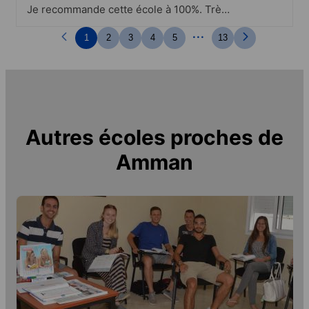
Je recommande cette école à 100%. Très
propre, super bien situé, facile d'accès.
...
Les professeures sont très patientes et à
1
2
3
4
5
13
l'écoute. J'ai fait un progrès
immense..Activité d'Oud et de
calligraphie arabe, déjeuner jordanien, ...
Autres écoles proches de
Amman