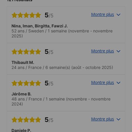
5
Montre plus
/5
Nina, Iman, Birgitta, Fawzi J.
52 ans
/
Sweden
/
1 semaine
(novembre - novembre
2025)
5
Montre plus
/5
Thibault M.
24 ans
/
France
/
6 semaine(s)
(août - octobre 2025)
5
Montre plus
/5
Jérôme B.
48 ans
/
France
/
1 semaine
(novembre - novembre
2024)
5
Montre plus
/5
Daniele P.