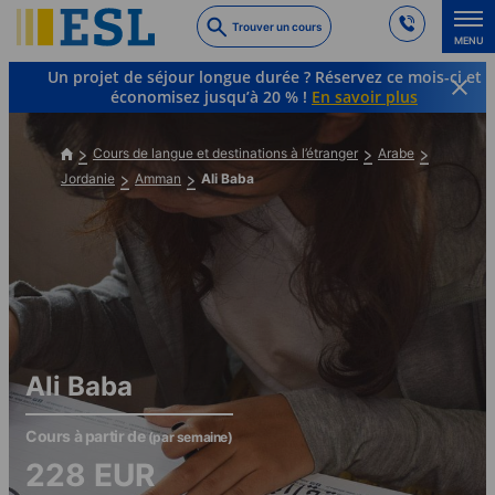
Skip
Trouver un cours
to
MENU
main
Un projet de séjour longue durée ? Réservez ce mois-ci et
content
économisez jusqu’à 20 % !
En savoir plus
Cours de langue et destinations à l’étranger
Arabe
Jordanie
Amman
Ali Baba
Ali Baba
Cours à partir de
(par semaine)
228
EUR