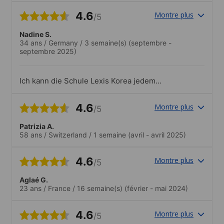
amis à Busan
4.6
Montre plus
/5
Nadine S.
34 ans
/
Germany
/
3 semaine(s)
(septembre -
septembre 2025)
Ich kann die Schule Lexis Korea jedem
empfehlen. Die Räume sind nicht sehr
groß, dadurch sind auch die Klassen
4.6
Montre plus
/5
kleiner. Die Lage der Schule im
lebendigen Viertel Seomyeon ist auch
Patrizia A.
optimal. Restaurants, Bars, Cafés und
58 ans
/
Switzerland
/
1 semaine
(avril - avril 2025)
Shopping-Möglichkeiten direkt vor der
Tür..Die Angebote der Schule waren sehr
vielfältig. Von kulturellen Ausflügen über
4.6
Montre plus
/5
Stadtführungen bis hin zu Tanzstunden
war alkes dabei. Auch das Meet Up mit
Aglaé G.
koreanischen Student*innen zum
23 ans
/
France
/
16 semaine(s)
(février - mai 2024)
Kontakte knüpfen hat mir sehr gut
gefallen
4.6
Montre plus
/5