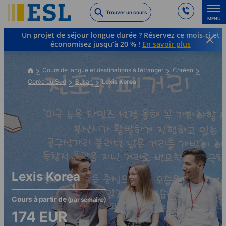
Skip
Trouver un cours
to
MENU
main
Un projet de séjour longue durée ? Réservez ce mois-ci et
content
économisez jusqu’à 20 % !
En savoir plus
Cours de langue et destinations à l’étranger
Coréen
Corée du Sud
Busan
Lexis Korea
Lexis Korea
Cours à partir de
(par semaine)
174
EUR