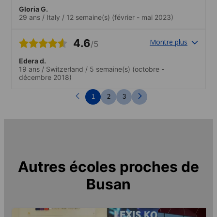
Gloria G.
29 ans
/
Italy
/
12 semaine(s)
(février - mai 2023)
4.6
Montre plus
/5
Edera d.
19 ans
/
Switzerland
/
5 semaine(s)
(octobre -
décembre 2018)
1
2
3
Autres écoles proches de
Busan