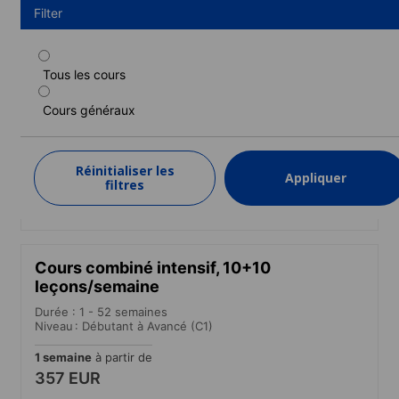
Filter
Tous les cours
Cours standard
Cours généraux
Durée : 1 - 52 semaines
Niveau : Débutant à Avancé (C1)
1 semaine
à partir de
Réinitialiser les
Appliquer
305 EUR
filtres
EN SAVOIR PLUS
Cours combiné intensif, 10+10
leçons/semaine
Durée : 1 - 52 semaines
Niveau : Débutant à Avancé (C1)
1 semaine
à partir de
357 EUR