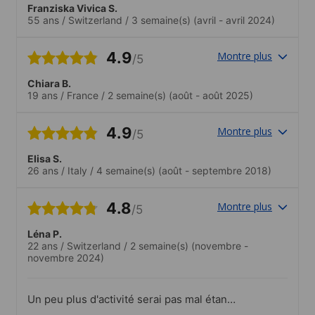
Franziska Vivica S.
55 ans
/
Switzerland
/
3 semaine(s)
(avril - avril 2024)
4.9
Montre plus
/5
Chiara B.
19 ans
/
France
/
2 semaine(s)
(août - août 2025)
4.9
Montre plus
/5
Elisa S.
26 ans
/
Italy
/
4 semaine(s)
(août - septembre 2018)
4.8
Montre plus
/5
Léna P.
22 ans
/
Switzerland
/
2 semaine(s)
(novembre -
novembre 2024)
Un peu plus d'activité serai pas mal étant
donné qu'il est plus difficile de faire des