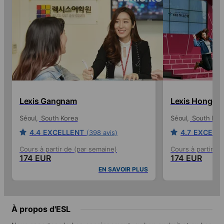
Lexis Gangnam
Lexis Hongda
Séoul
South Korea
Séoul
South Kor
4.4
EXCELLENT
4.7
EXCELL
(398 avis)
Cours à partir de (par semaine)
Cours à partir de
174 EUR
174 EUR
EN SAVOIR PLUS
À propos d'ESL