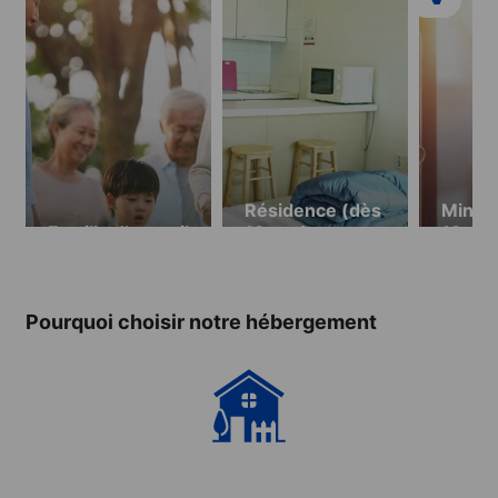
Résidence (dès
Mini s
Famille d’accueil
19 ans)
19 ans
Pourquoi choisir notre hébergement