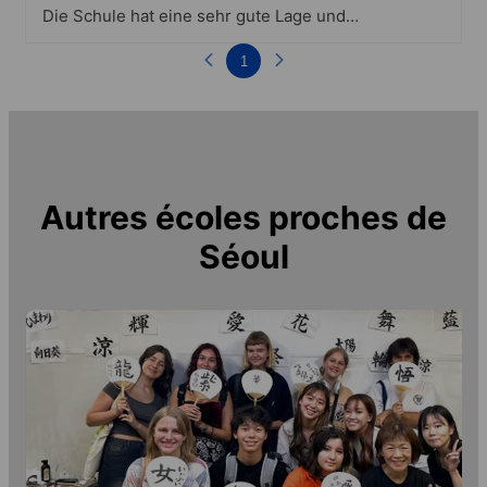
Die Schule hat eine sehr gute Lage und
ist einfach zu erreichen. Das
Schulgebäude ist gut klimatisiert und
1
schön eingerichtet nur die Klassenräume
lassen manchmal etwas zu wünschen
übrig..Die Aktivitäten sind gut aber ich
habe es dann trotzdem bevorzugt alleine
unterwegs zu sein. Die Lehrerinnen war
aber sehr nette und hilfsbereit.
Autres écoles proches de
Séoul