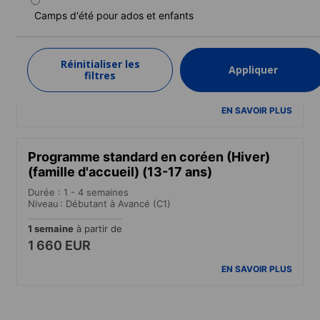
(famille d'accueil) (13-17 ans)
Camps d'été pour ados et enfants
Durée : 1 - 6 semaines
Niveau : Débutant à Avancé (C1)
Réinitialiser les
Appliquer
1 semaine
à partir de
filtres
1 660 EUR
EN SAVOIR PLUS
Programme standard en coréen (Hiver)
(famille d'accueil) (13-17 ans)
Durée : 1 - 4 semaines
Niveau : Débutant à Avancé (C1)
1 semaine
à partir de
1 660 EUR
EN SAVOIR PLUS