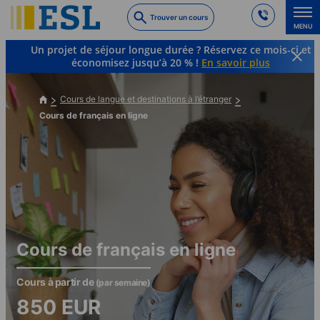
Skip
Trouver un cours
to
MENU
main
Un projet de séjour longue durée ? Réservez ce mois-ci et
content
économisez jusqu’à 20 % !
En savoir plus
Cours de langue et destinations à l’étranger
Cours de français en ligne
Cours de français en ligne
Cours à partir de
(par semaine)
850
EUR