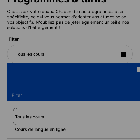
Choisissez votre cours. Chacun de nos programmes a sa
spécificité, ce qui vous permet d'orienter vos études selon
vos objectifs. N'oubliez pas de jeter également un œil à nos
solutions d'hébergement !
Filter
Tous les cours
Filter
Tous les cours
Cours privé, 10 leçons/semaine
Cours de langue en ligne
Durée : 1 - 52 semaines
Niveau : Débutant à Avancé (C1)