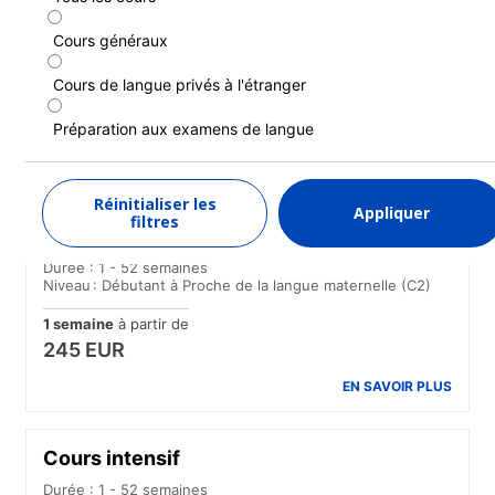
Cours à temps partiel
Cours généraux
Durée : 1 - 52 semaines
Niveau : Débutant à Proche de la langue maternelle (C2)
Cours de langue privés à l'étranger
1 semaine
à partir de
185 EUR
Préparation aux examens de langue
EN SAVOIR PLUS
Réinitialiser les
Appliquer
filtres
Cours standard
Durée : 1 - 52 semaines
Niveau : Débutant à Proche de la langue maternelle (C2)
1 semaine
à partir de
245 EUR
EN SAVOIR PLUS
Cours intensif
Durée : 1 - 52 semaines