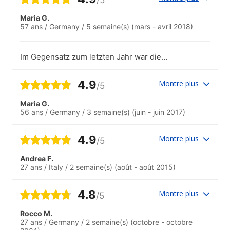
Maria G.
57 ans
/
Germany
/
5 semaine(s)
(mars - avril 2018)
Im Gegensatz zum letzten Jahr war die
"Durchmischung" nicht so ganz vielfältig,
aber das ist ja etwas, worauf die Schule
4.9
Montre plus
/5
keinen Einfluß hat. Es sind eben viele
Chinesen, die sich auf ein Studium in
Maria G.
Spanien vorbereiten. Aber trotzdem habe
56 ans
/
Germany
/
3 semaine(s)
(juin - juin 2017)
ich viele interessante Bekanntschaften
gemacht..Das das Wetter am Anfang recht
ungemütlich war, habe ich nur an einem
4.9
Montre plus
/5
Ausflug teilgenommen, der sehr gut war.
Die Begleiter haben alles gut organisiert,
Andrea F.
gute Tipps gegeben. In der kurzen Zeit
27 ans
/
Italy
/
2 semaine(s)
(août - août 2015)
haben wir von den Städten viel gesehen.
4.8
Montre plus
/5
Rocco M.
27 ans
/
Germany
/
2 semaine(s)
(octobre - octobre