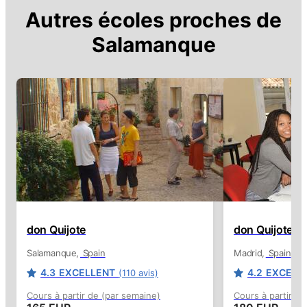
Autres écoles proches de
Salamanque
don Quijote
don Quijote
Salamanque
Spain
Madrid
Spain
4.3
EXCELLENT
4.2
EXCELL
(110 avis)
Cours à partir de (par semaine)
Cours à partir de