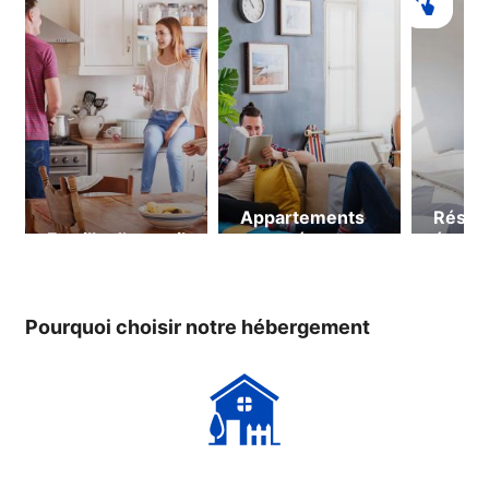
Appartements
Résid
Famille d’accueil
partagés
étudia
16 ans
Pourquoi choisir notre hébergement