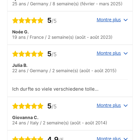
25 ans
/
Germany
/
8 semaine(s)
(février - mars 2025)
5
Montre plus
/5
Noée G.
19 ans
/
France
/
2 semaine(s)
(août - août 2023)
5
Montre plus
/5
Julia B.
22 ans
/
Germany
/
2 semaine(s)
(août - août 2015)
Ich durfte so viele verschiedene tolle
Menschen aus allen möglichen Ländern
kennenlernen und hatte wirklich
5
Montre plus
/5
großartige Lehrer!
Giovanna C.
24 ans
/
Italy
/
2 semaine(s)
(août - août 2014)
4.9
Montre plus
/5