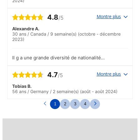
2024)
4.8
Montre plus
/5
Alexandre A.
30 ans
/
Canada
/
9 semaine(s)
(octobre - décembre
2023)
Il g a une grande diversité de nationalité.
C'est parfait pour s'habituer à différents
accents..Les activités proposées étaient
4.7
Montre plus
/5
bonnes, mais il n'y avait pas la possibilité
de faire des voyages en groupe. De plus,
Tobias B.
il aurait été bien d'organiser des activités
56 ans
/
Germany
/
2 semaine(s)
(août - août 2024)
avec des hispanophones. Ceci aurait été
encore meilleur pour s'intégrer plus
1
2
3
4
facilement dans la ville et aussi pour
améliorer plus vite son espagnol.