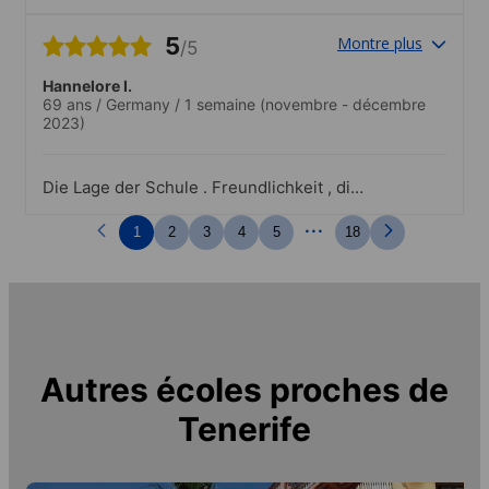
5
Montre plus
/5
Hannelore I.
69 ans
/
Germany
/
1 semaine
(novembre - décembre
2023)
Die Lage der Schule . Freundlichkeit , die
Kompetenz der Lehrkräfte . Mir hat es
...
nicht besser gefallen können ..Toll war
1
2
3
4
5
18
die Einführung gleich am ersten Abend
mit Stadtbesichtigung und
anschließendem Besuch einer Tapas Bar.
Wie Lauris sagte : der Eisbrecher . Super
schön .
Autres écoles proches de
Tenerife