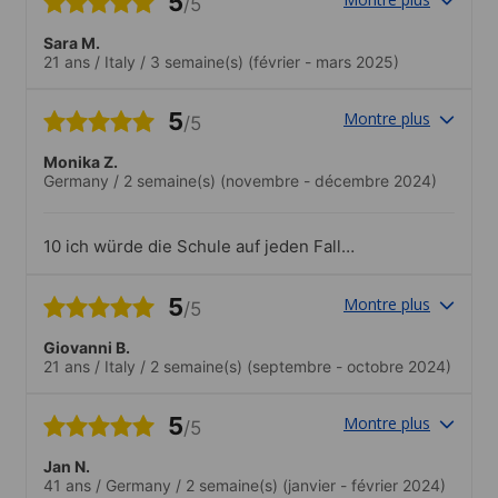
5
/5
Sara M.
21 ans
/
Italy
/
3 semaine(s)
(février - mars 2025)
5
Montre plus
/5
Monika Z.
Germany
/
2 semaine(s)
(novembre - décembre 2024)
10 ich würde die Schule auf jeden Fall
weiterempfehlen!
5
Montre plus
/5
Giovanni B.
21 ans
/
Italy
/
2 semaine(s)
(septembre - octobre 2024)
5
Montre plus
/5
Jan N.
41 ans
/
Germany
/
2 semaine(s)
(janvier - février 2024)