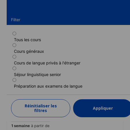
Filter
Tous les cours
Cours standard
Cours généraux
Durée : 1 - 52 semaines
Niveau : Débutant à Proche de la langue maternelle (C2)
Cours de langue privés à l'étranger
1 semaine
à partir de
260 EUR
Séjour linguistique senior
EN SAVOIR PLUS
Préparation aux examens de langue
Cours intensif
Réinitialiser les
Appliquer
filtres
Durée : 1 - 52 semaines
Niveau : Débutant à Proche de la langue maternelle (C2)
1 semaine
à partir de