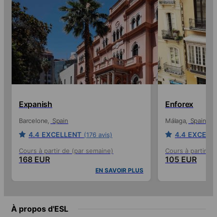
Expanish
Enforex
Barcelone
Spain
Málaga
Spain
4.4
EXCELLENT
4.4
EXCELL
(176 avis)
Cours à partir de (par semaine)
Cours à partir de
168 EUR
105 EUR
EN SAVOIR PLUS
À propos d'ESL