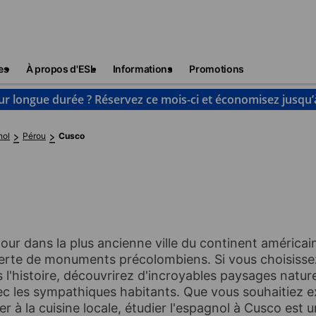
es
À propos d'ESL
Informations
Promotions
ur longue durée ? Réservez ce mois-ci et économisez jusqu’
nol
Pérou
Cusco
jour dans la plus ancienne ville du continent américa
verte de monuments précolombiens. Si vous choisissez
l'histoire, découvrirez d'incroyables paysages nature
ec les sympathiques habitants. Que vous souhaitiez e
à la cuisine locale, étudier l'espagnol à Cusco est un