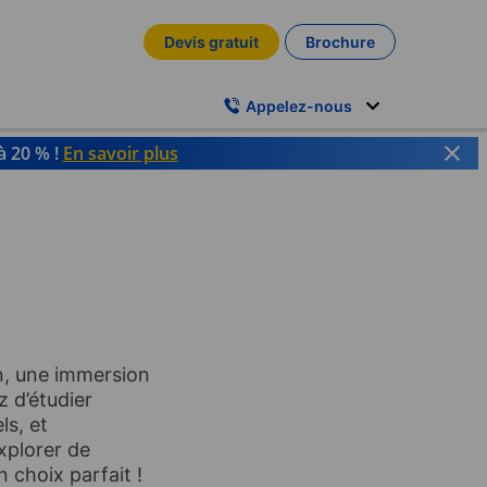
Devis gratuit
Brochure
Appelez-nous
à 20 % !
En savoir plus
in, une immersion
 d’étudier
ls, et
xplorer de
 choix parfait !