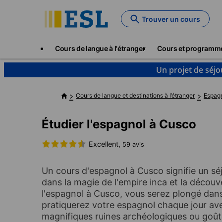
Skip
to
Trouver un cours
main
content
Main
Cours de langue à l'étranger
Cours et programm
navigation
Un projet de séjo
Cours de langue et destinations à l’étranger
Espag
Étudier l'espagnol à Cusco
Excellent,
59 avis
Un cours d'espagnol à Cusco signifie un sé
dans la magie de l'empire inca et la décou
l'espagnol à Cusco, vous serez plongé dans 
pratiquerez votre espagnol chaque jour av
magnifiques ruines archéologiques ou goûter 