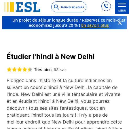
Skip
Trouver un cours
to
MENU
main
Un projet de séjour longue durée ? Réservez ce mois-ci et
content
économisez jusqu’à 20 % !
En savoir plus
Cours de langue et destinations à l’étranger
Hindi
Inde
New Delhi
Étudier l’hindi à New Delhi
Très bien,
93 avis
Plongez dans l'histoire et la culture indiennes en
suivant un cours d’hindi à New Delhi, la capitale de
l'Inde. New Delhi est une ville tentaculaire et vivante,
et en étudiant l’hindi à New Delhi, vous pourrez
découvrir tous ses sites fantastiques, tout en
pratiquant l’hindi tous les jours ! Il n'y a pas de
meilleur endroit que New Delhi pour apprendre cette
langue unique et historique. En étudiant l’hindi à New