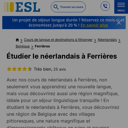
Skip
Trouver un cours
to
MENU
main
Un projet de séjour longue durée ? Réservez ce mois-ci et
content
économisez jusqu’à 20 % !
En savoir plus
Cours de langue et destinations à l’étranger
Néerlandais
Belgique
Ferrières
Étudier le néerlandais à Ferrières
Très bien,
25 avis
Avec nos cours de néerlandais à Ferrières, non
seulement vous apprendrez une nouvelle langue,
mais vous découvrirez aussi une région magnifique,
idéale pour un séjour linguistique tranquille ! En
étudiant le néerlandais à Ferrières, vous découvrirez
une région de Belgique avec des villages
pittoresques, une nature magnifique et
d’impressionnants châteaux en ruine et pourrez