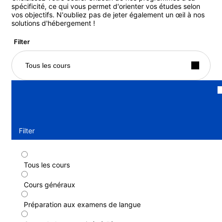
spécificité, ce qui vous permet d'orienter vos études selon
vos objectifs. N'oubliez pas de jeter également un œil à nos
solutions d'hébergement !
Filter
Tous les cours
Filter
Tous les cours
Cours standard
Cours généraux
Durée : 1 - 52 semaines
Niveau : Débutant à Intermédiaire supérieur (B2)
Préparation aux examens de langue
1 semaine
à partir de