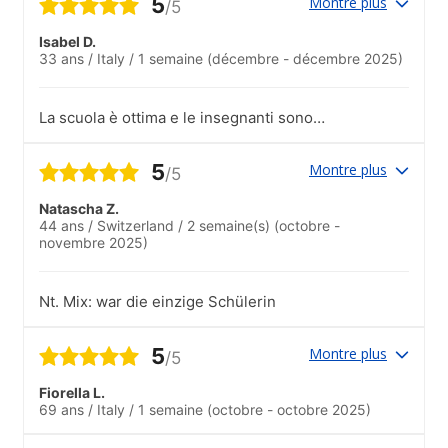
5
Montre plus
/5
Isabel D.
33 ans
/
Italy
/
1 semaine
(décembre - décembre 2025)
La scuola è ottima e le insegnanti sono
tutte preparatissime. Inoltre, il fatto che
sia una scuola di piccole dimensioni ti fa
5
Montre plus
/5
davvero sentire come parte di una
famiglia. E' il secondo anno che studio in
Natascha Z.
questa scuola e di sicuro ci tornerò
44 ans
/
Switzerland
/
2 semaine(s)
(octobre -
ancora!.Ho partecipato al tour del centro
novembre 2025)
storico che lo staff della scuola organizza
ogni lunedì per i nuovi studenti. E' stato
molto interessante e mi ha anche aiutato
Nt. Mix: war die einzige Schülerin
a fare amicizia con gli altri nuovi studenti.
5
Montre plus
/5
Fiorella L.
69 ans
/
Italy
/
1 semaine
(octobre - octobre 2025)