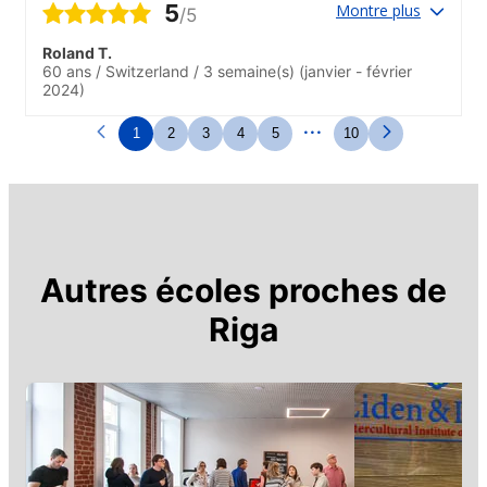
5
Montre plus
/5
Roland T.
60 ans
/
Switzerland
/
3 semaine(s)
(janvier - février
2024)
...
1
2
3
4
5
10
Autres écoles proches de
Riga