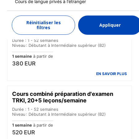
310 EUR
Cours de langue privés à l'étranger
EN SAVOIR PLUS
Réinitialiser les
Appliquer
filtres
Cours intensif
Durée : 1 - 52 semaines
Niveau : Débutant à Intermédiaire supérieur (B2)
1 semaine
à partir de
380 EUR
EN SAVOIR PLUS
Cours combiné préparation d'examen
TRKI, 20+5 leçons/semaine
Durée : 1 - 52 semaines
Niveau : Débutant à Intermédiaire supérieur (B2)
1 semaine
à partir de
520 EUR