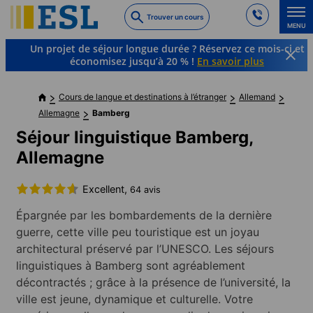
Skip
Trouver un cours
to
MENU
main
Un projet de séjour longue durée ? Réservez ce mois-ci et
content
économisez jusqu’à 20 % !
En savoir plus
Cours de langue et destinations à l’étranger
Allemand
Allemagne
Bamberg
Séjour linguistique Bamberg,
Allemagne
Excellent,
64 avis
Épargnée par les bombardements de la dernière
guerre, cette ville peu touristique est un joyau
architectural préservé par l’UNESCO. Les séjours
linguistiques à Bamberg sont agréablement
décontractés ; grâce à la présence de l’université, la
ville est jeune, dynamique et culturelle. Votre