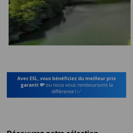
Avec ESL, vous bénéficiez du meilleur prix
garanti 💸
ou nous vous remboursons la
différence ! ✅