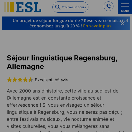
Skip
Trouver un cours
to
MENU
main
Un projet de séjour longue durée ? Réservez ce mois-ci et
content
économisez jusqu’à 20 % !
En savoir plus
Cours de langue et destinations à l’étranger
Allemand
Allemagne
Regensburg
Séjour linguistique Regensburg,
Allemagne
Excellent,
85 avis
Avec 2000 ans d’histoire, cette ville au sud-est de
l’Allemagne est en constante croissance et
effervescence ! Si vous envisagez un séjour
linguistique à Regensburg, vous ne serez pas déçu ;
entre festivals musicaux, vie nocturne animée et
visites culturelles, vous vous mélangerez sans