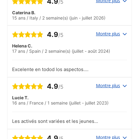
4.9
langweilig. Jeder der wollte konnte
Montre plus
/5
mitmachen.
Caterina B.
15 ans
/
Italy
/
2 semaine(s)
(juin - juillet 2026)
4.9
Montre plus
/5
Helena C.
17 ans
/
Spain
/
2 semaine(s)
(juillet - août 2024)
Excelente en todod los aspectos.
Inmejorable tanto la organización como el
desarrollo de todas las
4.9
Montre plus
/5
actividades..Inmejorable
Lucie T.
16 ans
/
France
/
1 semaine
(juillet - juillet 2023)
Les activés sont variées et les jeunes
sont tout le temps occupés.L'animateur
du groupe était très gentil et a l'écoute.
4.9
Montre plus
/5