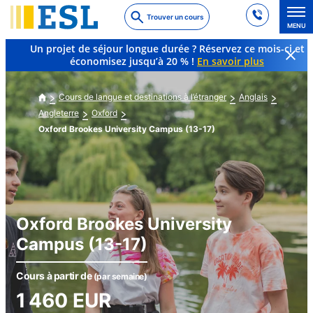
Skip
Trouver un cours
to
MENU
main
Un projet de séjour longue durée ? Réservez ce mois-ci et
content
économisez jusqu’à 20 % !
En savoir plus
Cours de langue et destinations à l’étranger
Anglais
Angleterre
Oxford
Oxford Brookes University Campus (13-17)
Oxford Brookes University
Campus (13-17)
Cours à partir de
(par semaine)
1 460
EUR