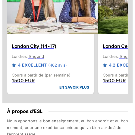
London City (14-17)
London Centra
Londres
England
Londres
England
4
EXCELLENT
4.2
EXCELL
(462 avis)
Cours à partir de (par semaine)
Cours à partir de
1500 EUR
1500 EUR
EN SAVOIR PLUS
À propos d'ESL
Nous apportons le bon enseignement, au bon endroit et au bon
moment, pour une expérience unique qui va bien au-delà de
l'apprentissage.