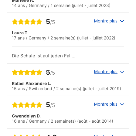
Marlene A.
14 ans
/
Germany
/
1 semaine
(juillet - juillet 2023)
5
Montre plus
/5
Laura T.
17 ans
/
Germany
/
2 semaine(s)
(juillet - juillet 2022)
Die Schule ist auf jeden Fall
weiterzuempfehlen. Die Klassen wurde
ganz kulturell gemischt und man fand
5
Montre plus
/5
schnell Anschluss. Trotz der extremen
Hitze in den Klassenräume, war
Rafael Alexandre L.
Unterricht möglich und es wurde durch
15 ans
/
Switzerland
/
2 semaine(s)
(juillet - juillet 2019)
die Lehrer und die Mitschüler nie
langweilig. Von der Universität waren es
nur wenige Meter bis zur Bushaltestelle
5
Montre plus
/5
und von dort nur wenige Minuten bis in
das Zentrum von Oxford..Das Team war
Gwendolyn D.
sehr bemüht und sehr nett. Die Ausflüge
16 ans
/
Germany
/
2 semaine(s)
(août - août 2014)
waren immer das Highlight im Programm,
ebenso die Aktivitäten. Es war nie