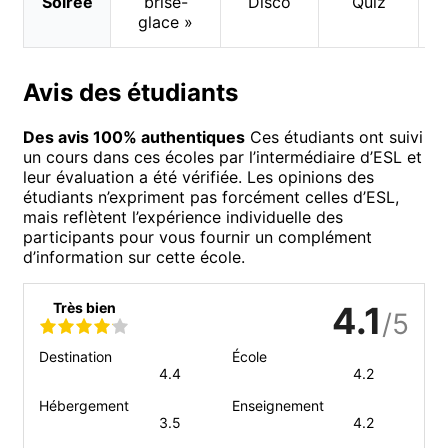
Soirée
brise-
Disco
Quiz
glace »
d
Avis des étudiants
Des avis 100% authentiques
Ces étudiants ont suivi
un cours dans ces écoles par l’intermédiaire d’ESL et
leur évaluation a été vérifiée. Les opinions des
étudiants n’expriment pas forcément celles d’ESL,
mais reflètent l’expérience individuelle des
participants pour vous fournir un complément
d’information sur cette école.
Très bien
4.1
/5
Destination
École
4.4
4.2
Hébergement
Enseignement
3.5
4.2